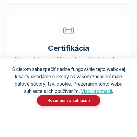
📜
Certifikácia
Sme certifikovaní Slovenským chladiarenským
zväzom. Naša odbornosť je garantovaná
S cieľom zabezpečiť riadne fungovanie tejto webovej
platnými osvedčeniami na prácu s chladivami.
lokality ukladáme niekedy na vašom zariadení malé
dátové súbory, tzv. cookie. Prezeraním tohto webu
Naše certifikáty →
súhlasíte s ich používaním.
Viac informácií
.
Rozumiem a súhlasím
Hodnotenia našich zákazníkov